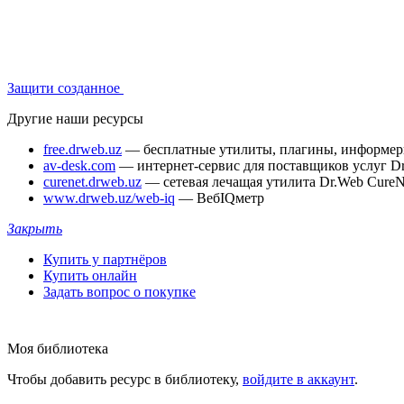
Защити созданное
Другие наши ресурсы
free.drweb.uz
— бесплатные утилиты, плагины, информе
av-desk.com
— интернет-сервис для поставщиков услуг D
curenet.drweb.uz
— сетевая лечащая утилита Dr.Web CureN
www.drweb.uz/web-iq
— ВебIQметр
Закрыть
Купить у партнёров
Купить онлайн
Задать вопрос о покупке
Моя библиотека
Чтобы добавить ресурс в библиотеку,
войдите в аккаунт
.