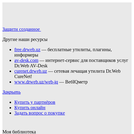
Защити созданное
Другие наши ресурсы
free.drweb.uz
— бесплатные утилиты, плагины,
информеры
av-desk.com
— интернет-сервис для поставщиков услуг
Dr.Web AV-Desk
curenet.drweb.uz
— сетевая лечащая утилита Dr.Web
CureNet!
www.drweb.uz/web-iq
— ВебIQметр
Закрыть
Купить у партнёров
Купить онлайн
Задать вопрос о покупке
Моя библиотека