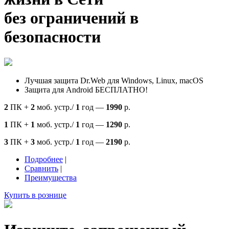
без ограничений в
безопасности
Лучшая защита Dr.Web для Windows, Linux, macOS
Защита для Android БЕСПЛАТНО!
2
ПК +
2
моб. устр./
1
год —
1990
р.
1
ПК +
1
моб. устр./
1
год —
1290
р.
3
ПК +
3
моб. устр./
1
год —
2190
р.
Подробнее
|
Сравнить
|
Преимущества
Купить в рознице