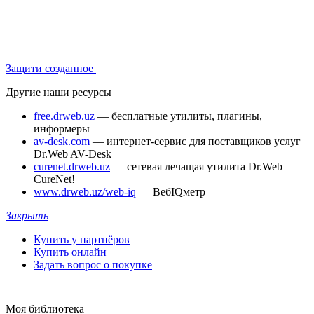
Защити созданное
Другие наши ресурсы
free.drweb.uz
— бесплатные утилиты, плагины,
информеры
av-desk.com
— интернет-сервис для поставщиков услуг
Dr.Web AV-Desk
curenet.drweb.uz
— сетевая лечащая утилита Dr.Web
CureNet!
www.drweb.uz/web-iq
— ВебIQметр
Закрыть
Купить у партнёров
Купить онлайн
Задать вопрос о покупке
Моя библиотека