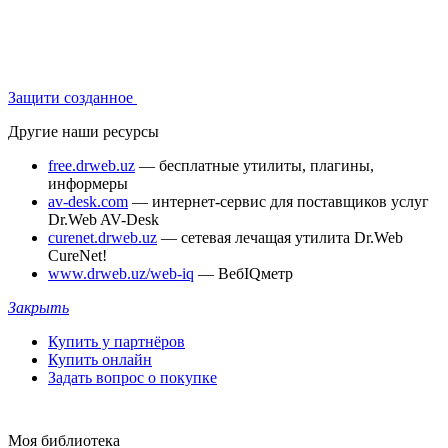
Защити созданное
Другие наши ресурсы
free.drweb.uz
— бесплатные утилиты, плагины,
информеры
av-desk.com
— интернет-сервис для поставщиков услуг
Dr.Web AV-Desk
curenet.drweb.uz
— сетевая лечащая утилита Dr.Web
CureNet!
www.drweb.uz/web-iq
— ВебIQметр
Закрыть
Купить у партнёров
Купить онлайн
Задать вопрос о покупке
Моя библиотека