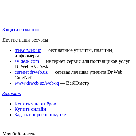
Защити созданное
Другие наши ресурсы
free.drweb.uz
— бесплатные утилиты, плагины,
информеры
av-desk.com
— интернет-сервис для поставщиков услуг
Dr.Web AV-Desk
curenet.drweb.uz
— сетевая лечащая утилита Dr.Web
CureNet!
www.drweb.uz/web-iq
— ВебIQметр
Закрыть
Купить у партнёров
Купить онлайн
Задать вопрос о покупке
Моя библиотека