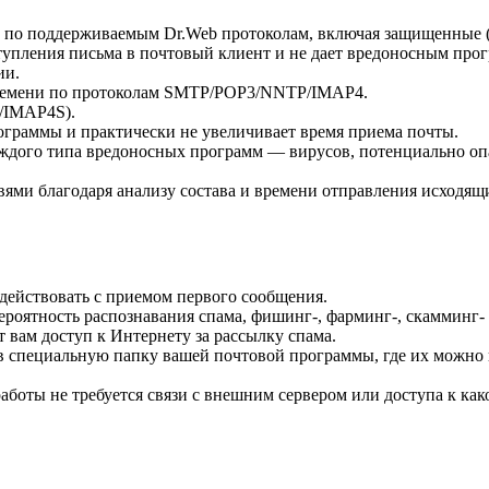
о по поддерживаемым Dr.Web протоколам, включая защищенные (
ступления письма в почтовый клиент и не дает вредоносным пр
ии.
времени по протоколам SMTP/POP3/NNTP/IMAP4.
/IMAP4S).
ограммы и практически не увеличивает время приема почты.
дого типа вредоносных программ — вирусов, потенциально опа
ями благодаря анализу состава и времени отправления исходящ
 действовать с приемом первого сообщения.
роятность распознавания спама, фишинг-, фарминг-, скамминг-
 вам доступ к Интернету за рассылку спама.
в специальную папку вашей почтовой программы, где их можно п
аботы не требуется связи с внешним сервером или доступа к как