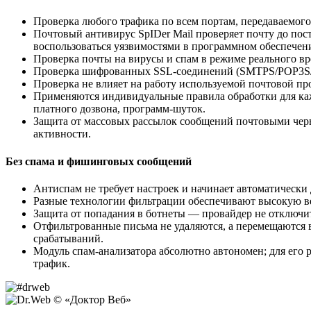
Проверка любого трафика по всем портам, передаваемог
Почтовый антивирус SpIDer Mail проверяет почту до по
воспользоваться уязвимостями в программном обеспечен
Проверка почты на вирусы и спам в режиме реального 
Проверка шифрованных SSL-соединений (SMTPS/POP3S
Проверка не влияет на работу используемой почтовой пр
Применяются индивидуальные правила обработки для каж
платного дозвона, программ-шуток.
Защита от массовых рассылок сообщений почтовыми черв
активности.
Без спама и фишинговых сообщений
Антиспам не требует настроек и начинает автоматически
Разные технологии фильтрации обеспечивают высокую ве
Защита от попадания в ботнеты — провайдер не отключит
Отфильтрованные письма не удаляются, а перемещаются 
срабатываний.
Модуль спам-анализатора абсолютно автономен; для его р
трафик.
© «Доктор Веб»