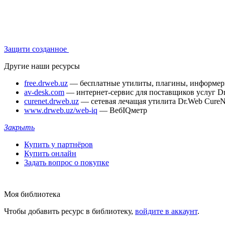
Защити созданное
Другие наши ресурсы
free.drweb.uz
— бесплатные утилиты, плагины, информе
av-desk.com
— интернет-сервис для поставщиков услуг D
curenet.drweb.uz
— сетевая лечащая утилита Dr.Web CureN
www.drweb.uz/web-iq
— ВебIQметр
Закрыть
Купить у партнёров
Купить онлайн
Задать вопрос о покупке
Моя библиотека
Чтобы добавить ресурс в библиотеку,
войдите в аккаунт
.