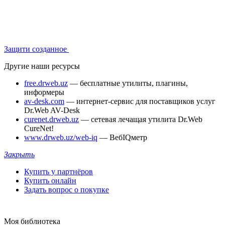
Защити созданное
Другие наши ресурсы
free.drweb.uz
— бесплатные утилиты, плагины,
информеры
av-desk.com
— интернет-сервис для поставщиков услуг
Dr.Web AV-Desk
curenet.drweb.uz
— сетевая лечащая утилита Dr.Web
CureNet!
www.drweb.uz/web-iq
— ВебIQметр
Закрыть
Купить у партнёров
Купить онлайн
Задать вопрос о покупке
Моя библиотека