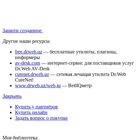
Защити созданное
Другие наши ресурсы
free.drweb.uz
— бесплатные утилиты, плагины,
информеры
av-desk.com
— интернет-сервис для поставщиков услуг
Dr.Web AV-Desk
curenet.drweb.uz
— сетевая лечащая утилита Dr.Web
CureNet!
www.drweb.uz/web-iq
— ВебIQметр
Закрыть
Купить у партнёров
Купить онлайн
Задать вопрос о покупке
Моя библиотека