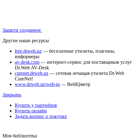
Защити созданное
Другие наши ресурсы
free.drweb.uz
— бесплатные утилиты, плагины,
информеры
av-desk.com
— интернет-сервис для поставщиков услуг
Dr.Web AV-Desk
curenet.drweb.uz
— сетевая лечащая утилита Dr.Web
CureNet!
www.drweb.uz/web-iq
— ВебIQметр
Закрыть
Купить у партнёров
Купить онлайн
Задать вопрос о покупке
Моя библиотека