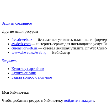
Защити созданное
Другие наши ресурсы
free.drweb.uz
— бесплатные утилиты, плагины, информе
av-desk.com
— интернет-сервис для поставщиков услуг D
curenet.drweb.uz
— сетевая лечащая утилита Dr.Web CureN
www.drweb.uz/web-iq
— ВебIQметр
Закрыть
Купить у партнёров
Купить онлайн
Задать вопрос о покупке
Моя библиотека
Чтобы добавить ресурс в библиотеку,
войдите в аккаунт
.