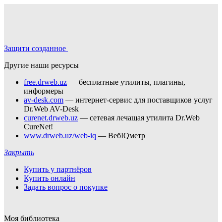
Защити созданное
Другие наши ресурсы
free.drweb.uz
— бесплатные утилиты, плагины,
информеры
av-desk.com
— интернет-сервис для поставщиков услуг
Dr.Web AV-Desk
curenet.drweb.uz
— сетевая лечащая утилита Dr.Web
CureNet!
www.drweb.uz/web-iq
— ВебIQметр
Закрыть
Купить у партнёров
Купить онлайн
Задать вопрос о покупке
Моя библиотека