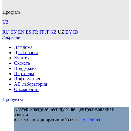
Профиль
UZ
RU
CN
EN
ES
FR
IT
JP
KZ
UZ
BY
ID
Закрыть
Для дома
Для бизнеса
Купить
Скачать
Поддержка
Партнеры
Информация
АВ-лаборатория
О компании
Продукты
Dr.Web Enterprise Security Suite
Централизованная
защита
всех узлов корпоративной сети.
Подробнее