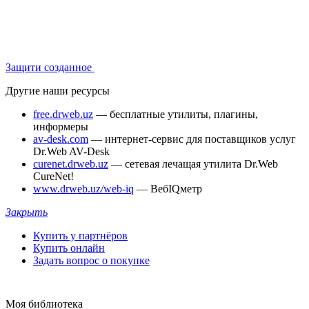
Защити созданное
Другие наши ресурсы
free.drweb.uz
— бесплатные утилиты, плагины,
информеры
av-desk.com
— интернет-сервис для поставщиков услуг
Dr.Web AV-Desk
curenet.drweb.uz
— сетевая лечащая утилита Dr.Web
CureNet!
www.drweb.uz/web-iq
— ВебIQметр
Закрыть
Купить у партнёров
Купить онлайн
Задать вопрос о покупке
Моя библиотека