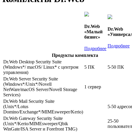
Dr.Web
Dr.Web
«Малый
«Универса
бизнес»
Подробнее
Подробнее
Продукты комплекта
Dr.Web Desktop Security Suite
(Windows*/ macOS/ Linux* с центром
5 ПК
5-50 ПК
управления)
Dr.Web Server Security Suite
(Windows*/Unix*/Novell
1 сервер
NetWare/macOS Server/Novell Storage
Services)
Dr.Web Mail Security Suite
(Unix*/Lotus
5-50 адресо
Domino/Exchange*/MIMEsweeper/Kerio)
Dr.Web Gateway Security Suite
25-50
(Unix*/Kerio/MIMEsweeper/Qbik
пользовате
WinGate/ISA Server и Forefront TMG)