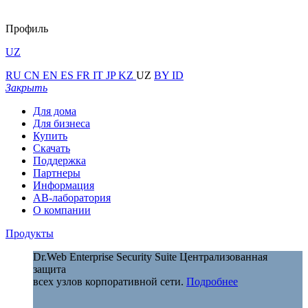
Профиль
UZ
RU
CN
EN
ES
FR
IT
JP
KZ
UZ
BY
ID
Закрыть
Для дома
Для бизнеса
Купить
Скачать
Поддержка
Партнеры
Информация
АВ-лаборатория
О компании
Продукты
Dr.Web Enterprise Security Suite
Централизованная
защита
всех узлов корпоративной сети.
Подробнее