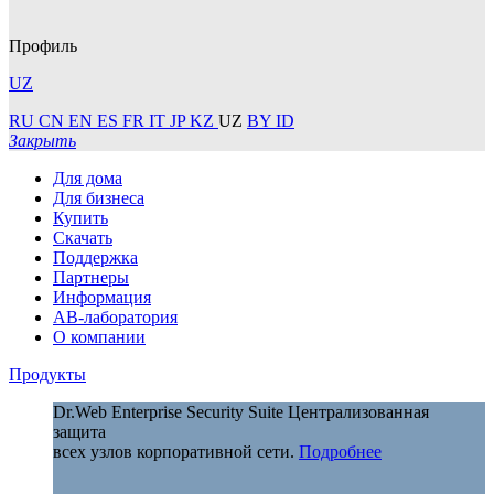
Профиль
UZ
RU
CN
EN
ES
FR
IT
JP
KZ
UZ
BY
ID
Закрыть
Для дома
Для бизнеса
Купить
Скачать
Поддержка
Партнеры
Информация
АВ-лаборатория
О компании
Продукты
Dr.Web Enterprise Security Suite
Централизованная
защита
всех узлов корпоративной сети.
Подробнее