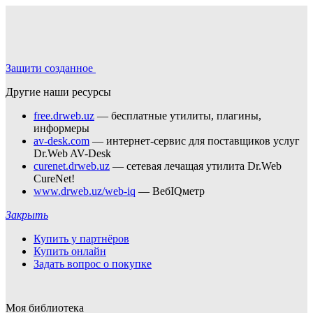
Защити созданное
Другие наши ресурсы
free.drweb.uz
— бесплатные утилиты, плагины,
информеры
av-desk.com
— интернет-сервис для поставщиков услуг
Dr.Web AV-Desk
curenet.drweb.uz
— сетевая лечащая утилита Dr.Web
CureNet!
www.drweb.uz/web-iq
— ВебIQметр
Закрыть
Купить у партнёров
Купить онлайн
Задать вопрос о покупке
Моя библиотека