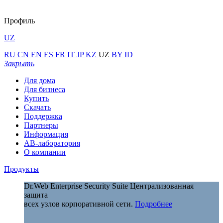
Профиль
UZ
RU
CN
EN
ES
FR
IT
JP
KZ
UZ
BY
ID
Закрыть
Для дома
Для бизнеса
Купить
Скачать
Поддержка
Партнеры
Информация
АВ-лаборатория
О компании
Продукты
Dr.Web Enterprise Security Suite
Централизованная
защита
всех узлов корпоративной сети.
Подробнее