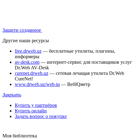
Защити созданное
Другие наши ресурсы
free.drweb.uz
— бесплатные утилиты, плагины,
информеры
av-desk.com
— интернет-сервис для поставщиков услуг
Dr.Web AV-Desk
curenet.drweb.uz
— сетевая лечащая утилита Dr.Web
CureNet!
www.drweb.uz/web-iq
— ВебIQметр
Закрыть
Купить у партнёров
Купить онлайн
Задать вопрос о покупке
Моя библиотека