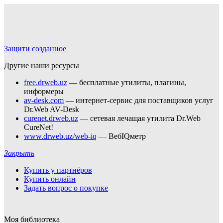
Защити созданное
Другие наши ресурсы
free.drweb.uz
— бесплатные утилиты, плагины,
информеры
av-desk.com
— интернет-сервис для поставщиков услуг
Dr.Web AV-Desk
curenet.drweb.uz
— сетевая лечащая утилита Dr.Web
CureNet!
www.drweb.uz/web-iq
— ВебIQметр
Закрыть
Купить у партнёров
Купить онлайн
Задать вопрос о покупке
Моя библиотека