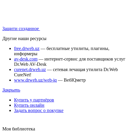
Защити созданное
Другие наши ресурсы
free.drweb.uz
— бесплатные утилиты, плагины,
информеры
av-desk.com
— интернет-сервис для поставщиков услуг
Dr.Web AV-Desk
curenet.drweb.uz
— сетевая лечащая утилита Dr.Web
CureNet!
www.drweb.uz/web-iq
— ВебIQметр
Закрыть
Купить у партнёров
Купить онлайн
Задать вопрос о покупке
Моя библиотека