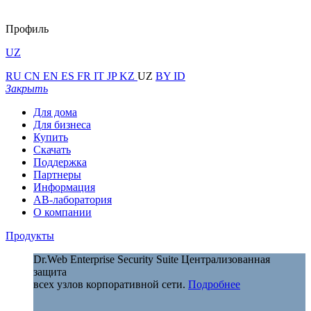
Профиль
UZ
RU
CN
EN
ES
FR
IT
JP
KZ
UZ
BY
ID
Закрыть
Для дома
Для бизнеса
Купить
Скачать
Поддержка
Партнеры
Информация
АВ-лаборатория
О компании
Продукты
Dr.Web Enterprise Security Suite
Централизованная
защита
всех узлов корпоративной сети.
Подробнее