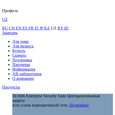
Профиль
UZ
RU
CN
EN
ES
FR
IT
JP
KZ
UZ
BY
ID
Закрыть
Для дома
Для бизнеса
Купить
Скачать
Поддержка
Партнеры
Информация
АВ-лаборатория
О компании
Продукты
Dr.Web Enterprise Security Suite
Централизованная
защита
всех узлов корпоративной сети.
Подробнее