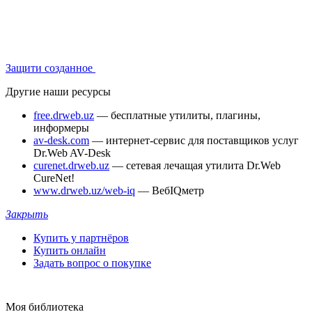
Защити созданное
Другие наши ресурсы
free.drweb.uz
— бесплатные утилиты, плагины,
информеры
av-desk.com
— интернет-сервис для поставщиков услуг
Dr.Web AV-Desk
curenet.drweb.uz
— сетевая лечащая утилита Dr.Web
CureNet!
www.drweb.uz/web-iq
— ВебIQметр
Закрыть
Купить у партнёров
Купить онлайн
Задать вопрос о покупке
Моя библиотека