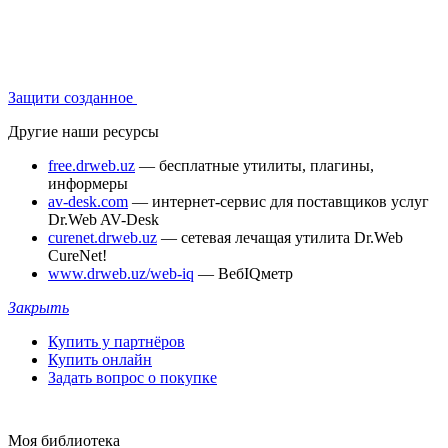
Защити созданное
Другие наши ресурсы
free.drweb.uz
— бесплатные утилиты, плагины,
информеры
av-desk.com
— интернет-сервис для поставщиков услуг
Dr.Web AV-Desk
curenet.drweb.uz
— сетевая лечащая утилита Dr.Web
CureNet!
www.drweb.uz/web-iq
— ВебIQметр
Закрыть
Купить у партнёров
Купить онлайн
Задать вопрос о покупке
Моя библиотека