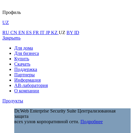
Профиль
UZ
RU
CN
EN
ES
FR
IT
JP
KZ
UZ
BY
ID
Закрыть
Для дома
Для бизнеса
Купить
Скачать
Поддержка
Партнеры
Информация
АВ-лаборатория
О компании
Продукты
Dr.Web Enterprise Security Suite
Централизованная
защита
всех узлов корпоративной сети.
Подробнее