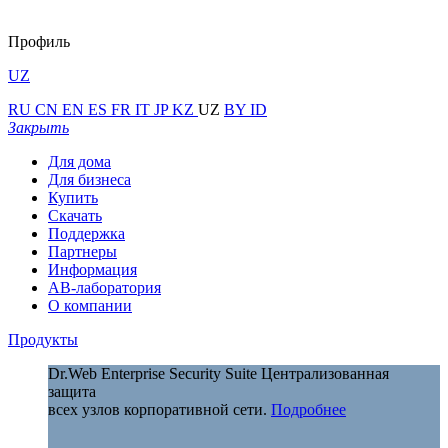
Профиль
UZ
RU
CN
EN
ES
FR
IT
JP
KZ
UZ
BY
ID
Закрыть
Для дома
Для бизнеса
Купить
Скачать
Поддержка
Партнеры
Информация
АВ-лаборатория
О компании
Продукты
Dr.Web Enterprise Security Suite
Централизованная
защита
всех узлов корпоративной сети.
Подробнее