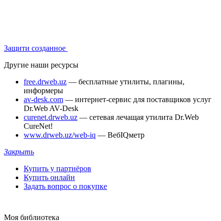
Защити созданное
Другие наши ресурсы
free.drweb.uz
— бесплатные утилиты, плагины,
информеры
av-desk.com
— интернет-сервис для поставщиков услуг
Dr.Web AV-Desk
curenet.drweb.uz
— сетевая лечащая утилита Dr.Web
CureNet!
www.drweb.uz/web-iq
— ВебIQметр
Закрыть
Купить у партнёров
Купить онлайн
Задать вопрос о покупке
Моя библиотека