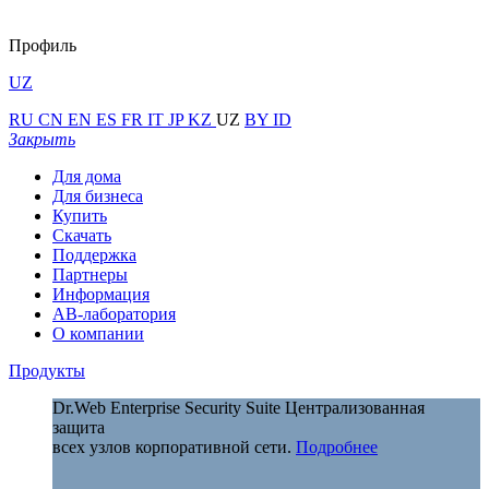
Профиль
UZ
RU
CN
EN
ES
FR
IT
JP
KZ
UZ
BY
ID
Закрыть
Для дома
Для бизнеса
Купить
Скачать
Поддержка
Партнеры
Информация
АВ-лаборатория
О компании
Продукты
Dr.Web Enterprise Security Suite
Централизованная
защита
всех узлов корпоративной сети.
Подробнее