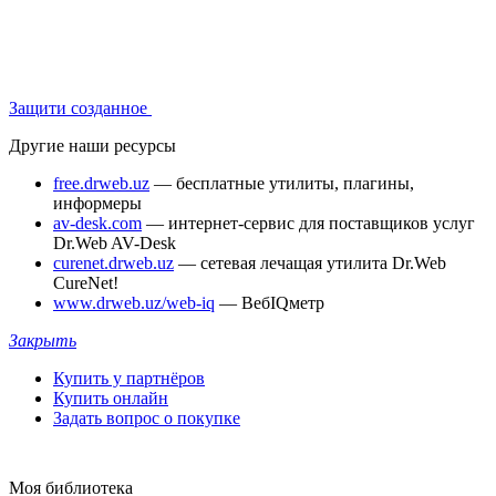
Защити созданное
Другие наши ресурсы
free.drweb.uz
— бесплатные утилиты, плагины,
информеры
av-desk.com
— интернет-сервис для поставщиков услуг
Dr.Web AV-Desk
curenet.drweb.uz
— сетевая лечащая утилита Dr.Web
CureNet!
www.drweb.uz/web-iq
— ВебIQметр
Закрыть
Купить у партнёров
Купить онлайн
Задать вопрос о покупке
Моя библиотека