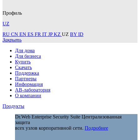
Профиль
UZ
RU
CN
EN
ES
FR
IT
JP
KZ
UZ
BY
ID
Закрыть
Для дома
Для бизнеса
Купить
Скачать
Поддержка
Партнеры
Информация
АВ-лаборатория
О компании
Продукты
Dr.Web Enterprise Security Suite
Централизованная
защита
всех узлов корпоративной сети.
Подробнее