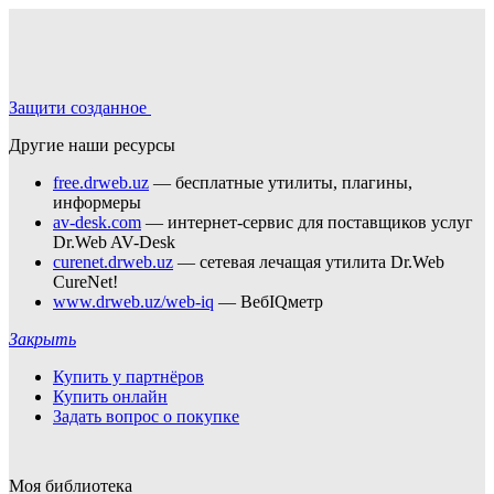
Защити созданное
Другие наши ресурсы
free.drweb.uz
— бесплатные утилиты, плагины,
информеры
av-desk.com
— интернет-сервис для поставщиков услуг
Dr.Web AV-Desk
curenet.drweb.uz
— сетевая лечащая утилита Dr.Web
CureNet!
www.drweb.uz/web-iq
— ВебIQметр
Закрыть
Купить у партнёров
Купить онлайн
Задать вопрос о покупке
Моя библиотека