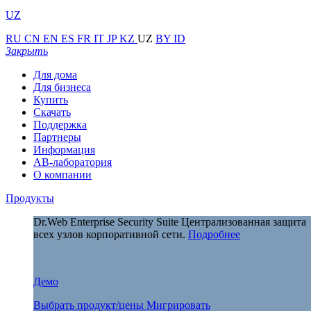
UZ
RU
CN
EN
ES
FR
IT
JP
KZ
UZ
BY
ID
Закрыть
Для дома
Для бизнеса
Купить
Скачать
Поддержка
Партнеры
Информация
АВ-лаборатория
О компании
Продукты
Dr.Web Enterprise Security Suite
Централизованная защита
всех узлов корпоративной сети.
Подробнее
Демо
Выбрать продукт/цены
Мигрировать