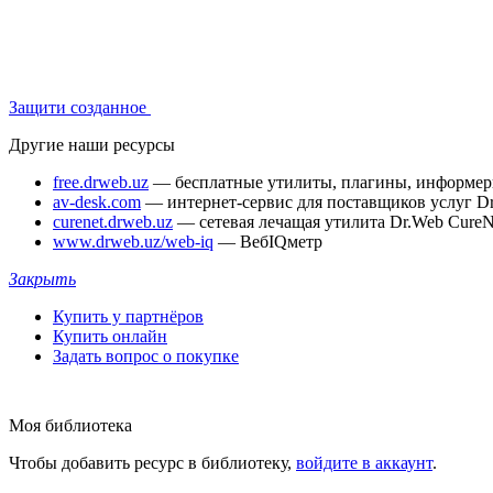
Защити созданное
Другие наши ресурсы
free.drweb.uz
— бесплатные утилиты, плагины, информе
av-desk.com
— интернет-сервис для поставщиков услуг D
curenet.drweb.uz
— сетевая лечащая утилита Dr.Web CureN
www.drweb.uz/web-iq
— ВебIQметр
Закрыть
Купить у партнёров
Купить онлайн
Задать вопрос о покупке
Моя библиотека
Чтобы добавить ресурс в библиотеку,
войдите в аккаунт
.