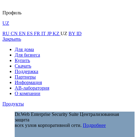
Профиль
UZ
RU
CN
EN
ES
FR
IT
JP
KZ
UZ
BY
ID
Закрыть
Для дома
Для бизнеса
Купить
Скачать
Поддержка
Партнеры
Информация
АВ-лаборатория
О компании
Продукты
Dr.Web Enterprise Security Suite
Централизованная
защита
всех узлов корпоративной сети.
Подробнее