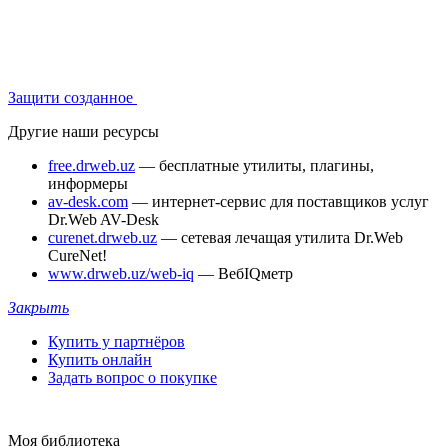
Защити созданное
Другие наши ресурсы
free.drweb.uz
— бесплатные утилиты, плагины,
информеры
av-desk.com
— интернет-сервис для поставщиков услуг
Dr.Web AV-Desk
curenet.drweb.uz
— сетевая лечащая утилита Dr.Web
CureNet!
www.drweb.uz/web-iq
— ВебIQметр
Закрыть
Купить у партнёров
Купить онлайн
Задать вопрос о покупке
Моя библиотека