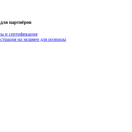
 для партнёров
сы и сертификация
страция на экзамен для розницы