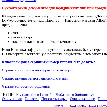
Бухгалтерские документы для юридических лиц при продле
Юридическим лицам – покупателям интернет-магазина «Доктор 
Dr.Web осуществляет наш Партнер — Интернет-магазин Allsof
предоставлены:
счет
счет-фактура
товарная накладная в двух экземплярах
Если Ваш заказ оформлен на условиях доставки, бухгалтерски
Вы выберите электронную поставку, документы высылаются по 
Ключевой файл/серийный номер утерян. Что делать?
Сервис восстановления серийного номера
Сервис замены регистрационного e-mail
Частые вопросы о продлении
КУПИТЬ
у партнёров
|
онлайн
Добавить в библиотеку
О компании
|
Новости
|
Прислать вирус
|
Онлайн-сканер
|
Поли