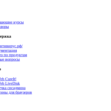
чающие курсы
шюры
ержка
антивирус.рф/
ументация
о по продуктам
ые вопросы
о
eb CureIt!
eb LiveDisk
чка сисадмина
ины для браузеров