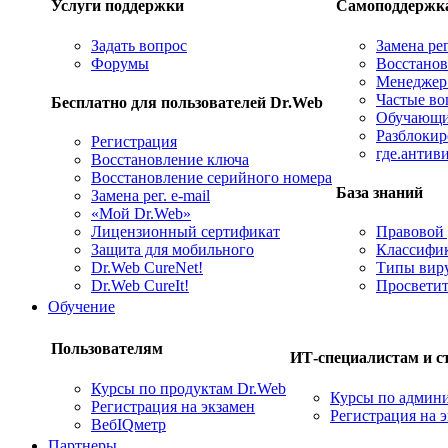
Услуги поддержки
Самоподдержк
Задать вопрос
Замена рег
Форумы
Восстанов
Менеджер
Частые во
Бесплатно для пользователей Dr.Web
Обучающие
Разблокир
Регистрация
где.антив
Восстановление ключа
Восстановление серийного номера
База знаний
Замена рег. e-mail
«Мой Dr.Web»
Лицензионный сертификат
Правовой 
Защита для мобильного
Классифик
Dr.Web CureNet!
Типы вир
Dr.Web CureIt!
Просветит
Обучение
Пользователям
ИТ-специалистам и с
Курсы по продуктам Dr.Web
Курсы по админ
Регистрация на экзамен
Регистрация на 
ВебIQметр
Партнеры