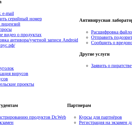
а
. e-mail
ить серийный номер
Антивирусная лаборато
 лицензий
просы
Расшифровка файлов
 видео о продуктах
Отправить подозри
овка антивора/учетной записи Android
Сообщить о вредон
ирус.рф/
Другие услуги
Заявить о пиратстве
уголок
ация вирусов
усов
ельские проекты
тудентам
Партнерам
истрированию продуктов Dr.Web
Курсы для партнёров
экзамен
Регистрация на экзамен 