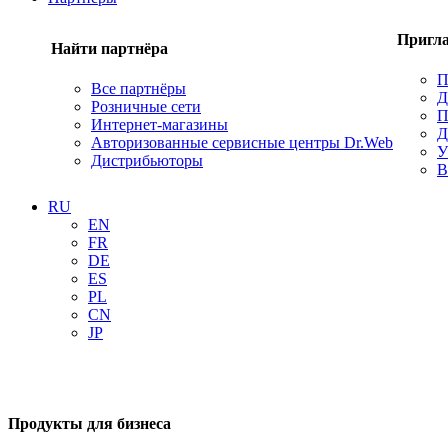
Пригла
Найти партнёра
П
Все партнёры
Д
Розничные сети
П
Интернет-магазины
Д
Авторизованные сервисные центры Dr.Web
У
Дистрибьюторы
В
RU
EN
FR
DE
ES
PL
CN
JP
Продукты для бизнеса