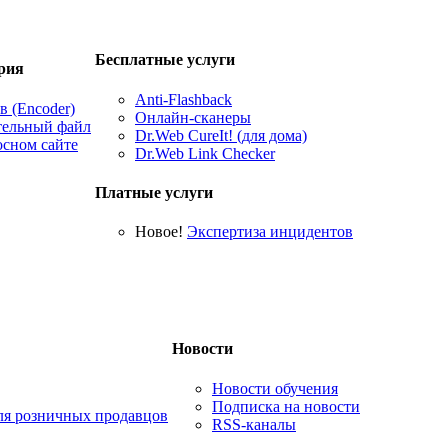
Бесплатные услуги
рия
Anti-Flashback
 (Encoder)
Онлайн-сканеры
тельный файл
Dr.Web CureIt! (для дома)
осном сайте
Dr.Web Link Checker
Платные услуги
Новое!
Экспертиза инцидентов
Новости
Новости обучения
Подписка на новости
для розничных продавцов
RSS-каналы