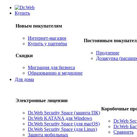
Купить
Новым покупателям
Интернет-магазин
Постоянным покупате
Купить у партнёра
Продление
Скидки
Дозакупка (расшир
Миграция для бизнеса
Образованию и медицине
Для дома
Электронные лицензии
Коробочные пр
Dr.Web Security Space (защита ПК)
Dr.Web KATANA для Windows
Dr.Web Secu
Dr.Web Security Space (для macOS)
Dr.Web Ба
Dr.Web Security Space (для Linux)
Сравнить
Защита мобильных