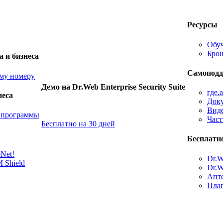
Ресурсы
Обу
Бро
а и бизнеса
Самоподд
му номеру
Демо на Dr.Web Enterprise Security Suite
где.
неса
Док
Виде
е программы
Част
Бесплатно на 30 дней
Бесплатн
Net!
Dr.W
 Shield
Dr.W
Апте
Плаг