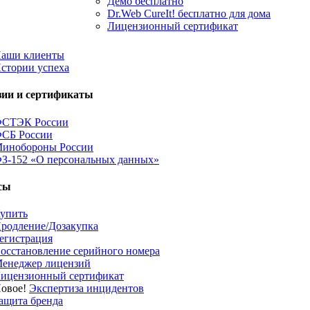
Демо бесплатно
Dr.Web CureIt! бесплатно для дома
Лицензионный сертификат
аши клиенты
стории успеха
зии и сертификаты
СТЭК России
СБ России
инобороны России
З-152 «О персональных данных»
сы
упить
родление/Дозакупка
егистрация
осстановление серийного номера
енеджер лицензий
ицензионный сертификат
овое!
Экспертиза инцидентов
ащита бренда