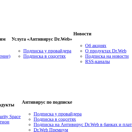
Новости
лям
Услуга «Антивирус Dr.Web»
Об акциях
Подписка у провайдера
О продуктах Dr.Web
ение)
Подписка в соцсетях
Подписка на новости
RSS-каналы
Антивирус по подписке
одукты
Подписка у провайдера
rity Space
Подписка в соцсетях
стион
Подписка на Антивирус Dr.Web в банках и пла
Dr.Web Премиум