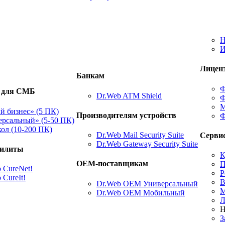
Н
И
Лицен
Банкам
Ф
 для СМБ
Dr.Web ATM Shield
Ф
М
 бизнес» (5 ПК)
Производителям устройств
Ф
рсальный» (5-50 ПК)
ол (10-200 ПК)
Dr.Web Mail Security Suite
Серви
Dr.Web Gateway Security Suite
тилиты
К
ОЕМ-поставщикам
П
 CureNet!
Р
 CureIt!
В
Dr.Web ОЕМ Универсальный
М
Dr.Web ОЕМ Мобильный
Л
Н
З